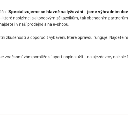
ášní.
Specializujeme se hlavně na lyžování – jsme výhradním dov
o
, které nabízíme jak koncovým zákazníkům, tak obchodním partnerů
najdete i v naší prodejně a na e-shopu.
ní zkušenosti a doporučit vybavení, které opravdu funguje. Najdete ná
se značkami vám pomůže si sport naplno užít – na sjezdovce, na kole i 