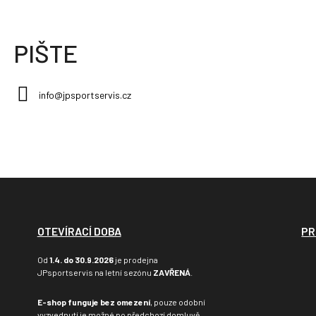
PIŠTE
info@jpsportservis.cz
OTEVÍRACÍ DOBA
PR
Od
1.4. do 30.9.2026
je prodejna
JPsportservis na letní sezónu
ZAVŘENÁ
.
E-shop funguje bez omezení
, pouze odobní
vyzvednutí je možné po předchozí domluvě.