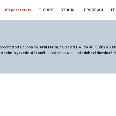
JPsportservis
E-SHOP
STÖCKLI
PRODEJCI
TE
přechází od 1. dubna na
letní režim
, takže
od 1. 4. do 30. 9.2026
bud
n
osobní vyzvednutí zboží
je možné pouze po
předchozí domluvě
. 