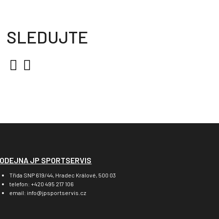
SLEDUJTE
ODEJNA JP SPORTSERVIS
Třída SNP 619/44, Hradec Králové, 500 03
telefon: +420 495 217 106
email: info@jpsportservis.cz