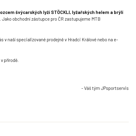
ozcem švýcarských lyží STÖCKLI, lyžařských helem a brýlí
m. Jako obchodní zástupce pro ČR zastupujeme MTB
s v naší specializované prodejně v Hradci Králové nebo na e-
v přírodě.
- Váš tým JPsportservis