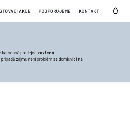
STOVACÍ AKCE
PODPORUJEME
KONTAKT
e kamenná prodejna
zavřená
.
V případě zájmu není problém se domluvit i na