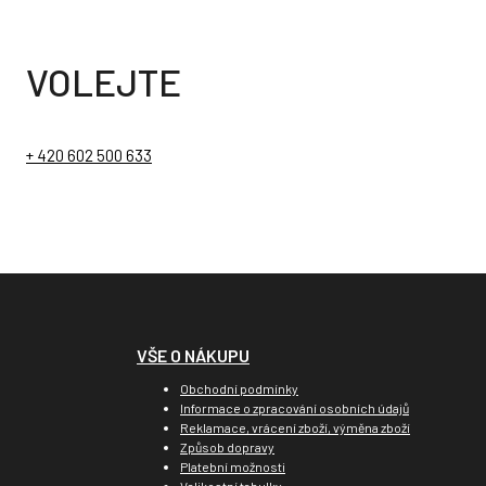
VOLEJTE
+ 420 602 500 633
VŠE O NÁKUPU
Obchodní podmínky
Informace o zpracování osobních údajů
Reklamace, vrácení zboží, výměna zboží
Způsob dopravy
Platební možnosti