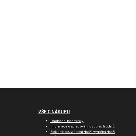
VŠE O NÁKUPU
Obchodní podmínky
Informace o zpracování osobních údajů
Reklamace, vrácení zboží, výměna zboží