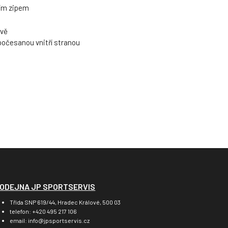
ním zipem
rvě
počesanou vnitří stranou
ODEJNA JP SPORTSERVIS
Třída SNP 619/44, Hradec Králové, 500 03
telefon: +420 495 217 106
email: info@jpsportservis.cz