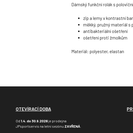
Dámský funkční rolák s polovič
zip a lemy v kontrastní ba
měkký, pružný materiál s 
antibakteriální ošetření
ošetření proti žmolkům
Materiál: polyester, elastan
OTEVÍRACÍ DOBA
PR
Od
1.4. do 30.9.2026
je prodejna
JPsportservis na letní sezónu
ZAVŘENÁ
.