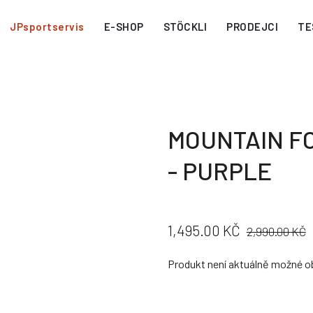
JPsportservis
E-SHOP
STÖCKLI
PRODEJCI
TE
MOUNTAIN F
- PURPLE
CENA:
PŮVODNÍ
1,495.00 KČ
2,990.00 KČ
CENA:
Produkt není aktuálně možné o