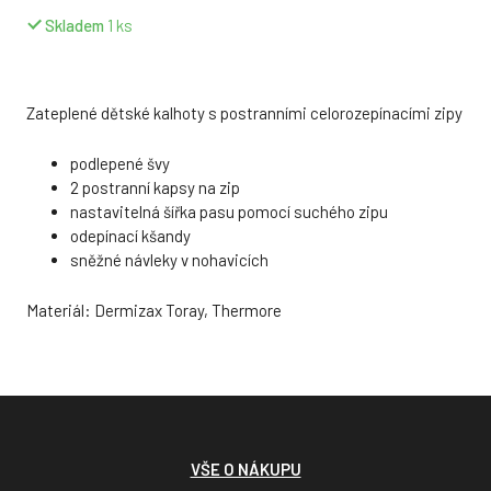
Skladem
1
ks
Zateplené dětské kalhoty s postranními celorozepínacími zipy
podlepené švy
2 postranní kapsy na zip
nastavitelná šířka pasu pomocí suchého zipu
odepínací kšandy
sněžné návleky v nohavicích
Materiál: Dermizax Toray, Thermore
VŠE O NÁKUPU