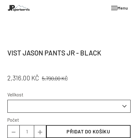
Menu
E-SH
OBLE
HELM
VIST JASON PANTS JR - BLACK
VYBA
DÁR
PŮVODNÍ
CENA:
2,316.00 KČ
STÖC
5,790.00 KČ
CENA:
PROD
Velikost
TEST
POD
KON
Počet
PŘIDAT DO KOŠÍKU