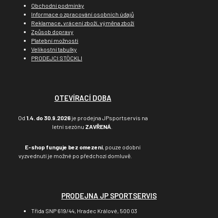
Obchodní podmínky
Informace o zpracování osobních údajů
Reklamace, vrácení zboží, výměna zboží
Způsob dopravy
Platební možnosti
Velikostní tabulky
PRODEJCI STÖCKLI
OTEVÍRACÍ DOBA
Od
1.4. do 30.9.2026
je prodejna JPsportservis na
letní sezónu
ZAVŘENÁ
.
E-shop funguje bez omezení
, pouze odobní
vyzvednutí je možné po předchozí domluvě.
PRODEJNA JP SPORTSERVIS
Třída SNP 619/44, Hradec Králové, 500 03