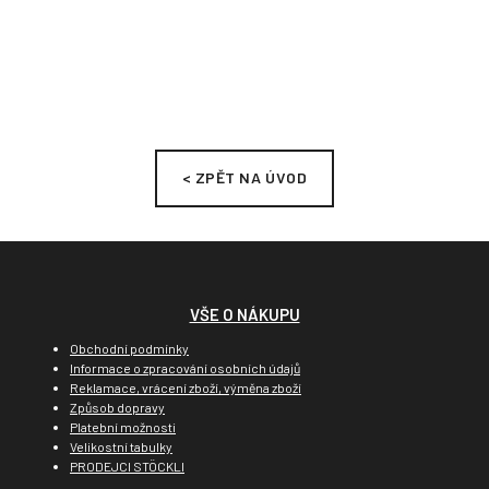
< ZPĚT NA ÚVOD
VŠE O NÁKUPU
Obchodní podmínky
Informace o zpracování osobních údajů
Reklamace, vrácení zboží, výměna zboží
Způsob dopravy
Platební možnosti
Velikostní tabulky
PRODEJCI STÖCKLI