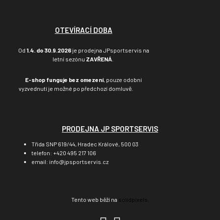
OTEVÍRACÍ DOBA
Od
1.4. do 30.9.2026
je prodejna JPsportservis na
letní sezónu
ZAVŘENÁ
.
E-shop funguje bez omezení
, pouze odobní
vyzvednutí je možné po předchozí domluvě.
PRODEJNA JP SPORTSERVIS
Třída SNP 619/44, Hradec Králové, 500 03
telefon: +420 495 217 106
email: info@jpsportservis.cz
Tento web běží na
solidpixels.