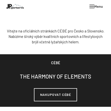
Menu
E-SH
OBLE
Vítejte na oficiálních stránkách CÉBÉ pro Česko a Slovensko.
HELM
Nabízíme široký výběr kvalitních sportovních a lifestylových
brýlí včetně lyžařských helem.
VYBA
DÁR
STÖC
CÉBÉ
PROD
THE HARMONY OF ELEMENTS
TEST
POD
KON
NAKUPOVAT CÉBÉ