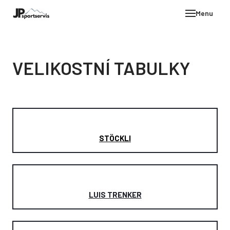
Menu
E-SH
OBLE
VELIKOSTNÍ TABULKY
HELM
VYBA
DÁR
STÖC
STÖCKLI
PROD
TEST
POD
LUIS TRENKER
KON