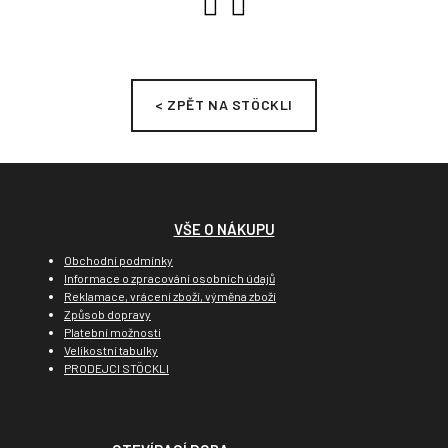
< ZPĚT NA STÖCKLI
VŠE O NÁKUPU
Obchodní podmínky
Informace o zpracování osobních údajů
Reklamace, vrácení zboží, výměna zboží
Způsob dopravy
Platební možnosti
Velikostní tabulky
PRODEJCI STÖCKLI