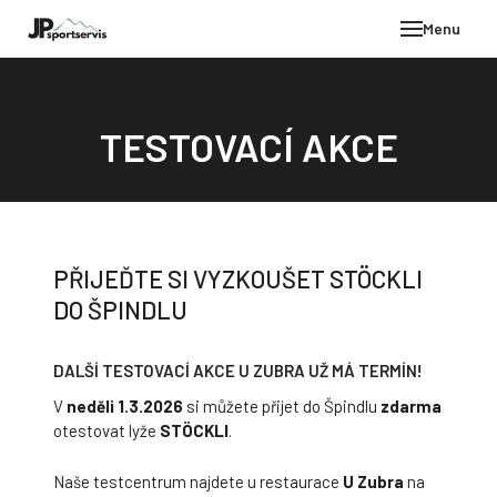
Menu
E-SH
OBLE
TESTOVACÍ AKCE
HELM
VYBA
DÁR
PŘIJEĎTE SI VYZKOUŠET STÖCKLI
STÖC
DO ŠPINDLU
PROD
TEST
DALŠÍ TESTOVACÍ AKCE U ZUBRA UŽ MÁ TERMÍN!
POD
V
neděli
1.3.2026
si můžete přijet do Špindlu
zdarma
KON
otestovat lyže
STÖCKLI
.
Naše testcentrum najdete u restaurace
U Zubra
na