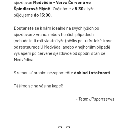
sjezdovce
Medvědín - Verva Červená ve
Špindlerově Mlýně
. Začínáme v
8.30
a lyže
půjčujeme
do 15:00.
Dostanete se k nám ideálně na svých lyžích po
sjezdovce z vrchu, nebo v horších případech
(nebudete-li mít vlastní lyže) pěšky po turistické trase
od restaurace U Medvěda, anebo v nejhorším případě
výšlapem po červené sjezdovce od spodní stanice
Medvědína.
S sebou si prosím nezapomeňte
doklad totožnosti.
Těšíme se na vás na kopci!
- Team JPsportservis