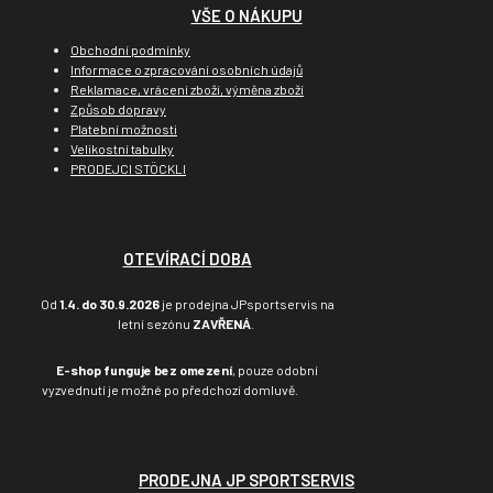
VŠE O NÁKUPU
Obchodní podmínky
Informace o zpracování osobních údajů
Reklamace, vrácení zboží, výměna zboží
Způsob dopravy
Platební možnosti
Velikostní tabulky
PRODEJCI STÖCKLI
OTEVÍRACÍ DOBA
Od
1.4. do 30.9.2026
je prodejna JPsportservis na
letní sezónu
ZAVŘENÁ
.
E-shop funguje bez omezení
, pouze odobní
vyzvednutí je možné po předchozí domluvě.
PRODEJNA JP SPORTSERVIS