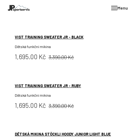
Menu
E-SH
OBLE
VIST TRAINING SWEATER JR - BLACK
HELM
Dětská funkční mikina
VYBA
Původní
Cena:
1,695.00 Kč
3,390.00 Kč
DÁR
cena:
STÖC
VIST TRAINING SWEATER JR - RUBY
PROD
Dětská funkční mikina
TEST
Původní
Cena:
1,695.00 Kč
3,390.00 Kč
POD
cena:
KON
DĚTSKÁ MIKINA STÖCKLI HOODY JUNIOR LIGHT BLUE