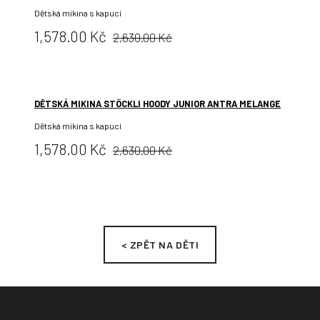
Dětská mikina s kapucí
Původní
Cena:
1,578.00 Kč
2,630.00 Kč
cena:
DĚTSKÁ MIKINA STÖCKLI HOODY JUNIOR ANTRA MELANGE
Dětská mikina s kapucí
Původní
Cena:
1,578.00 Kč
2,630.00 Kč
cena:
< ZPĚT NA DĚTI