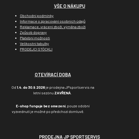
VŠE O NÁKUPU
Obchodní podmínky
Informace o zpracování osobních údajů
Reklamace, vrácení zboží, výměna zboží
Způsob dopravy
Platební možnosti
Velikostní tabulky
PRODEJCI STÖCKLI
OTEVÍRACÍ DOBA
Od
1.4. do 30.9.2026
je prodejna JPsportservis na
letní sezónu
ZAVŘENÁ
.
E-shop funguje bez omezení
, pouze odobní
vyzvednutí je možné po předchozí domluvě.
PRODEJNA JP SPORTSERVIS