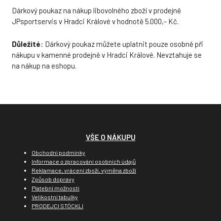
Dárkový poukaz na nákup libovolného zboží v prodejně
JPsportservis v Hradci Králové v hodnotě 5.000,- Kč.
Důležité
: Dárkový poukaz můžete uplatnit pouze osobně při
nákupu v kamenné prodejně v Hradci Králové. Nevztahuje se
na nákup na eshopu.
VŠE O NÁKUPU
Obchodní podmínky
Informace o zpracování osobních údajů
Reklamace, vrácení zboží, výměna zboží
Způsob dopravy
Platební možnosti
Velikostní tabulky
PRODEJCI STÖCKLI