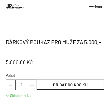
Menu
E-SH
OBLE
HELM
DÁRKOVÝ POUKAZ PRO MUŽE ZA 5.000,-
VYBA
DÁR
PŮVODNÍ
CENA:
5,000.00 KČ
STÖC
CENA:
PROD
Počet
TEST
PŘIDAT DO KOŠÍKU
POD
KON
Skladem
4
ks