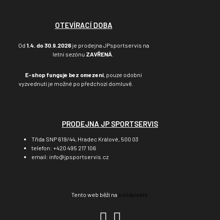
OTEVÍRACÍ DOBA
Od
1.4. do 30.9.2026
je prodejna JPsportservis na
letní sezónu
ZAVŘENÁ
.
E-shop funguje bez omezení
, pouze odobní
vyzvednutí je možné po předchozí domluvě.
PRODEJNA JP SPORTSERVIS
Třída SNP 619/44, Hradec Králové, 500 03
telefon: +420 495 217 106
email: info@jpsportservis.cz
Tento web běží na
solidpixels.