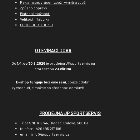
Reklamace, vrácení zboží, výměna zboží
Způsob dopravy
Platební možnosti
Velikostní tabulky
PRODEJCI STÖCKLI
OTEVÍRACÍ DOBA
Od
1.4. do 30.9.2026
je prodejna JPsportservis na
letní sezónu
ZAVŘENÁ
.
E-shop funguje bez omezení
, pouze odobní
vyzvednutí je možné po předchozí domluvě.
PRODEJNA JP SPORTSERVIS
Třída SNP 619/44, Hradec Králové, 500 03
telefon: +420 495 217 106
email: info@jpsportservis.cz