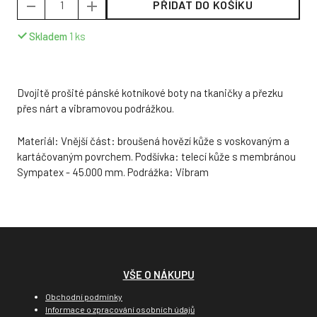
PŘIDAT DO KOŠÍKU
Skladem
1
ks
Dvojitě prošité pánské kotníkové boty na tkaničky a přezku
přes nárt a vibramovou podrážkou.
Materiál: Vnější část: broušená hovězí kůže s voskovaným a
kartáčovaným povrchem. Podšívka: telecí kůže s membránou
Sympatex - 45.000 mm. Podrážka: Vibram
VŠE O NÁKUPU
Obchodní podmínky
Informace o zpracování osobních údajů