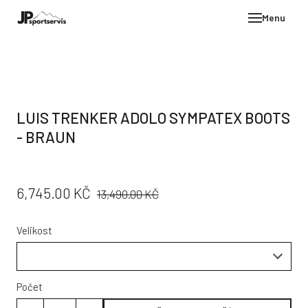
Menu
E-SH
OBLE
HELM
LUIS TRENKER ADOLO SYMPATEX BOOTS
VYBA
- BRAUN
DÁR
STÖC
PŮVODNÍ
CENA:
6,745.00 KČ
13,490.00 KČ
PROD
CENA:
TEST
Velikost
POD
KON
Počet