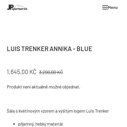
Menu
E-SH
OBLE
HELM
LUIS TRENKER ANNIKA - BLUE
VYBA
DÁR
PŮVODNÍ
CENA:
1,645.00 KČ
STÖC
3,290.00 KČ
CENA:
PROD
Produkt není aktuálně možné objednat.
TEST
POD
KON
Šála s květinovým vzorem a vyšitým logem Luis Trenker
příjemný, hebký materiál