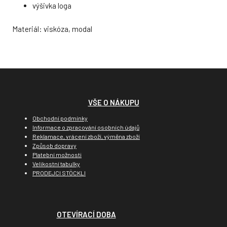
výšivka loga
Materiál: viskóza, modal
VŠE O NÁKUPU
Obchodní podmínky
Informace o zpracování osobních údajů
Reklamace, vrácení zboží, výměna zboží
Způsob dopravy
Platební možnosti
Velikostní tabulky
PRODEJCI STÖCKLI
OTEVÍRACÍ DOBA