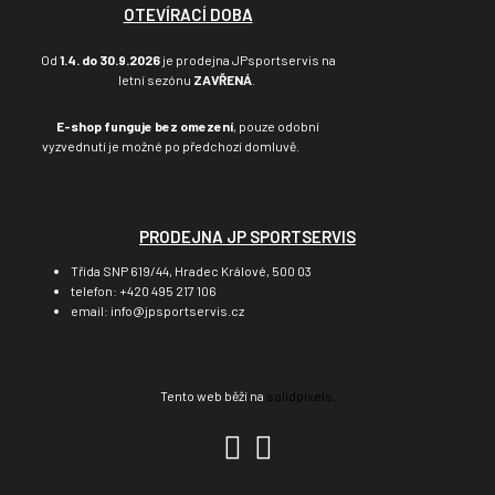
OTEVÍRACÍ DOBA
Od
1.4. do 30.9.2026
je prodejna JPsportservis na
letní sezónu
ZAVŘENÁ
.
E-shop funguje bez omezení
, pouze odobní
vyzvednutí je možné po předchozí domluvě.
PRODEJNA JP SPORTSERVIS
Třída SNP 619/44, Hradec Králové, 500 03
telefon: +420 495 217 106
email: info@jpsportservis.cz
Tento web běží na
solidpixels.