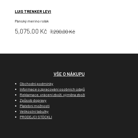
LUIS TRENKER LEVI
Pánský merino rolák
Původní
Cena:
5,075.00 Kč
7,290.00 Kč
cena:
VŠE O NÁKUPU
Obchodní podmínky
Informace o zpracování osobních údajů
Reklamace, vrácení zboží, výměna zboží
Způsob dopravy
Platební možnosti
Velikostní tabulky
PRODEJCI STÖCKLI