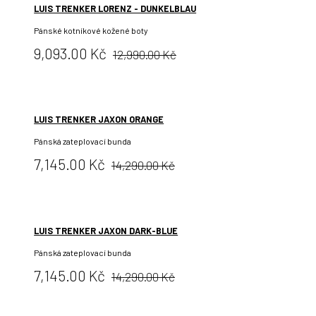
LUIS TRENKER LORENZ - DUNKELBLAU
Pánské kotníkové kožené boty
Původní
Cena:
9,093.00 Kč
12,990.00 Kč
cena:
LUIS TRENKER JAXON ORANGE
Pánská zateplovací bunda
Původní
Cena:
7,145.00 Kč
14,290.00 Kč
cena:
LUIS TRENKER JAXON DARK-BLUE
Pánská zateplovací bunda
Původní
Cena:
7,145.00 Kč
14,290.00 Kč
cena: