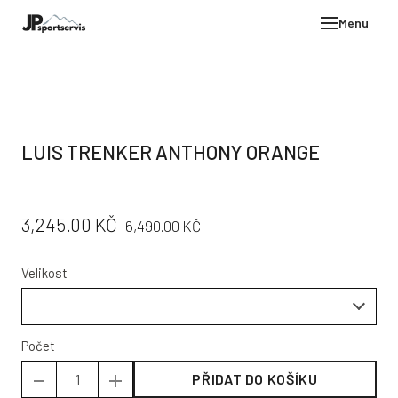
Menu
E-SH
OBLE
HELM
LUIS TRENKER ANTHONY ORANGE
VYBA
DÁR
PŮVODNÍ
CENA:
3,245.00 KČ
STÖC
6,490.00 KČ
CENA:
PROD
Velikost
TEST
POD
KON
Počet
PŘIDAT DO KOŠÍKU