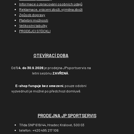
Informace o zpracování osobních údajů
Reklamace, vrácení zboží, výměna zboží
Způsob dopravy
Platební možnosti
Velikostní tabulky
PRODEJCI STÖCKLI
OTEVÍRACÍ DOBA
Od
1.4. do 30.9.2026
je prodejna JPsportservis na
letní sezónu
ZAVŘENÁ
.
E-shop funguje bez omezení
, pouze odobní
vyzvednutí je možné po předchozí domluvě.
PRODEJNA JP SPORTSERVIS
Třída SNP 619/44, Hradec Králové, 500 03
telefon: +420 495 217 106