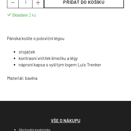
PŘIDAT DO KOŠÍKU
Skladem
2
ks
Pánská košile s poloviční légou
stojáček
kontrasní vnitřek límečku a légy
náprsní kapsa s vyšitým logem Luis Trenker
Materiál: bavlna
VŠE O NÁKUPU
Obchodní podmínky