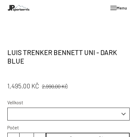
Menu
E-SH
OBLE
HELM
LUIS TRENKER BENNETT UNI - DARK
VYBA
BLUE
DÁR
STÖC
PŮVODNÍ
CENA:
1,495.00 KČ
2,990.00 KČ
PROD
CENA:
TEST
Velikost
POD
KON
Počet