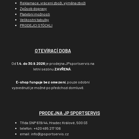
Reklamace, vrácení zboží, výměna zboží
Způsob dopravy
Platební možnosti
Velikostní tabulky
PRODEJCI STÖCKLI
OTEVÍRACÍ DOBA
Od
1.4. do 30.9.2026
je prodejna JPsportservis na
letní sezónu
ZAVŘENÁ
.
E-shop funguje bez omezení
, pouze odobní
vyzvednutí je možné po předchozí domluvě.
PRODEJNA JP SPORTSERVIS
Třída SNP 619/44, Hradec Králové, 500 03
telefon: +420 495 217 106
email: info@jpsportservis.cz