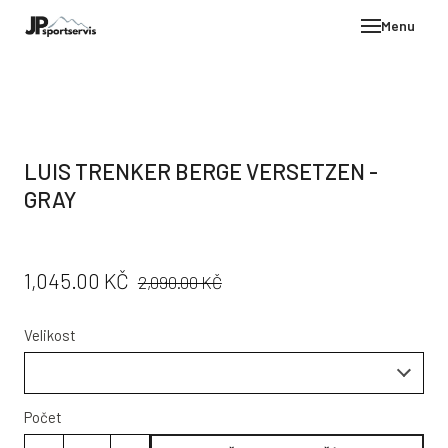
Menu
E-SH
OBLE
HELM
LUIS TRENKER BERGE VERSETZEN -
VYBA
GRAY
DÁR
STÖC
PŮVODNÍ
CENA:
1,045.00 KČ
2,090.00 KČ
PROD
CENA:
TEST
Velikost
POD
KON
Počet