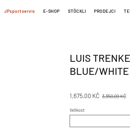
JPsportservis
E-SHOP
STÖCKLI
PRODEJCI
TE
LUIS TRENKE
BLUE/WHITE
CENA:
PŮVODNÍ
1,675.00 KČ
3,350.00 KČ
CENA:
Velikost