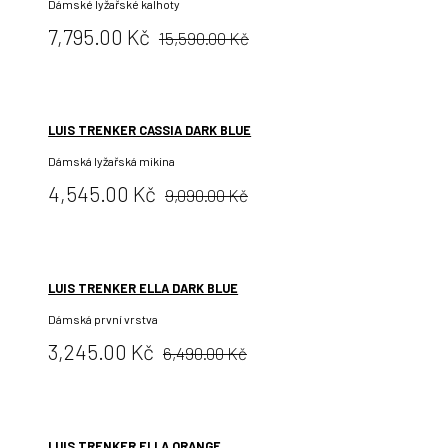
Dámské lyžařské kalhoty
Původní
Cena:
7,795.00 Kč
15,590.00 Kč
cena:
LUIS TRENKER CASSIA DARK BLUE
Dámská lyžařská mikina
Původní
Cena:
4,545.00 Kč
9,090.00 Kč
cena:
LUIS TRENKER ELLA DARK BLUE
Dámská první vrstva
Původní
Cena:
3,245.00 Kč
6,490.00 Kč
cena:
LUIS TRENKER ELLA ORANGE