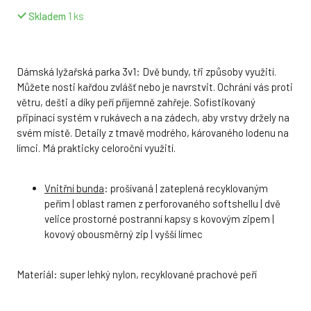
Skladem
1
ks
Dámská lyžařská parka 3v1: Dvě bundy, tři způsoby využití.
Můžete nosti kařdou zvlášť nebo je navrstvit. Ochrání vás proti
větru, dešti a díky peří příjemně zahřeje. Sofistikovaný
připínací systém v rukávech a na zádech, aby vrstvy držely na
svém místě. Detaily z tmavě modrého, károvaného lodenu na
límci. Má prakticky celoroční využití.
Vnitřní bunda
: prošívaná | zateplená recyklovaným
peřím | oblast ramen z perforovaného softshellu | dvě
velice prostorné postranní kapsy s kovovým zipem |
kovový obousměrný zip | vyšší límec
Materiál: super lehký nylon, recyklované prachové peří