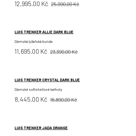
Původní
Cena:
12,995.00 Kč
25,990.00 Kč
cena:
LUIS TRENKER ALLIE DARK BLUE
Dámská lyžařská bunda
Původní
Cena:
11,695.00 Kč
23,390.00 Kč
cena:
LUIS TRENKER CRYSTAL DARK BLUE
Dámské softshellové kalhoty
Původní
Cena:
8,445.00 Kč
16,890.00 Kč
cena:
LUIS TRENKER JADA ORANGE