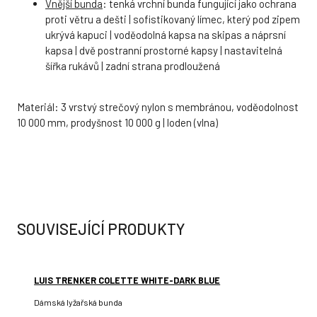
Vnější bunda
: tenká vrchní bunda fungující jako ochrana
proti větru a dešti | sofistikovaný límec, který pod zipem
ukrývá kapuci | voděodolná kapsa na skipas a náprsní
kapsa | dvě postranní prostorné kapsy | nastavitelná
šířka rukávů | zadní strana prodloužená
Materiál: 3 vrstvý strečový nylon s membránou, voděodolnost
10 000 mm, prodyšnost 10 000 g | loden (vlna)
SOUVISEJÍCÍ PRODUKTY
LUIS TRENKER COLETTE WHITE-DARK BLUE
Dámská lyžařská bunda