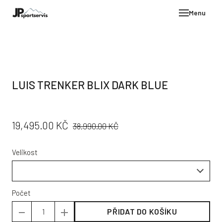
Menu
E-SH
OBLE
HELM
LUIS TRENKER BLIX DARK BLUE
VYBA
DÁR
PŮVODNÍ
CENA:
19,495.00 KČ
STÖC
38,990.00 KČ
CENA:
PROD
Velikost
TEST
POD
KON
Počet
PŘIDAT DO KOŠÍKU