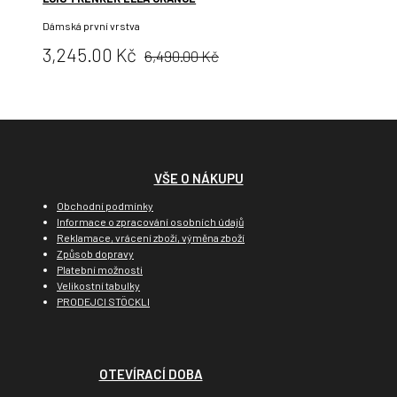
Dámská první vrstva
Původní
Cena:
3,245.00 Kč
6,490.00 Kč
cena:
VŠE O NÁKUPU
Obchodní podmínky
Informace o zpracování osobních údajů
Reklamace, vrácení zboží, výměna zboží
Způsob dopravy
Platební možnosti
Velikostní tabulky
PRODEJCI STÖCKLI
OTEVÍRACÍ DOBA