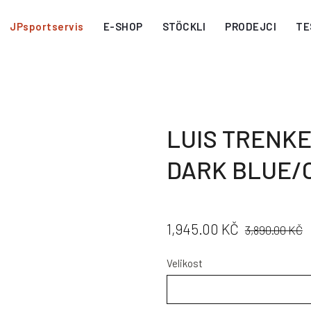
JPsportservis
E-SHOP
STÖCKLI
PRODEJCI
TE
LUIS TRENKE
DARK BLUE/
CENA:
PŮVODNÍ
1,945.00 KČ
3,890.00 KČ
CENA:
Velikost