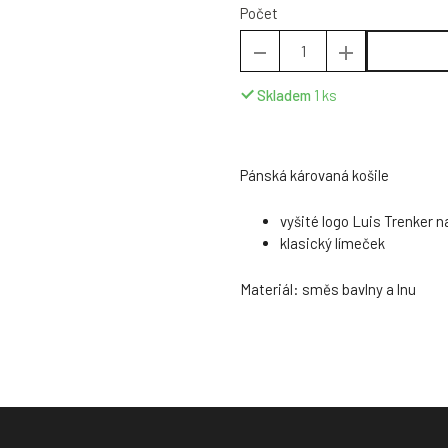
Počet
Skladem
1
ks
Pánská károvaná košile
vyšité logo Luis Trenker 
klasický límeček
Materiál: směs bavlny a lnu