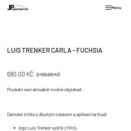
Menu
E-SH
OBLE
HELM
LUIS TRENKER CARLA - FUCHSIA
VYBA
DÁR
PŮVODNÍ
CENA:
690.00 KČ
STÖC
2,190.00 KČ
CENA:
PROD
Produkt není aktuálně možné objednat.
TEST
POD
KON
Dámské tričko s dlouhým rukávem a aplikací na hrudi
logo Luis Trenker vyšité z flitrů