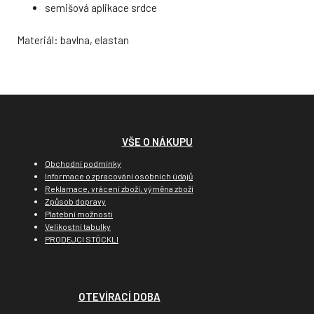
semišová aplikace srdce
Materiál: bavlna, elastan
VŠE O NÁKUPU
Obchodní podmínky
Informace o zpracování osobních údajů
Reklamace, vrácení zboží, výměna zboží
Způsob dopravy
Platební možnosti
Velikostní tabulky
PRODEJCI STÖCKLI
OTEVÍRACÍ DOBA