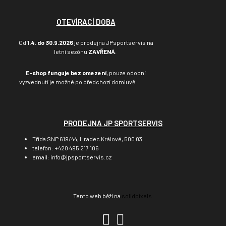
OTEVÍRACÍ DOBA
Od
1.4. do 30.9.2026
je prodejna JPsportservis na
letní sezónu
ZAVŘENÁ
.
E-shop funguje bez omezení
, pouze odobní
vyzvednutí je možné po předchozí domluvě.
PRODEJNA JP SPORTSERVIS
Třída SNP 619/44, Hradec Králové, 500 03
telefon: +420 495 217 106
email: info@jpsportservis.cz
Tento web běží na
solidpixels.