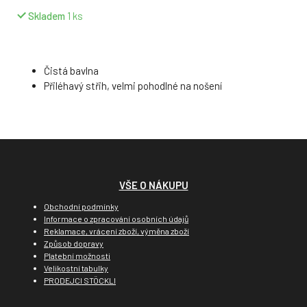
Skladem
1
ks
Čistá bavlna
Přiléhavý střih, velmi pohodlné na nošení
VŠE O NÁKUPU
Obchodní podmínky
Informace o zpracování osobních údajů
Reklamace, vrácení zboží, výměna zboží
Způsob dopravy
Platební možnosti
Velikostní tabulky
PRODEJCI STÖCKLI