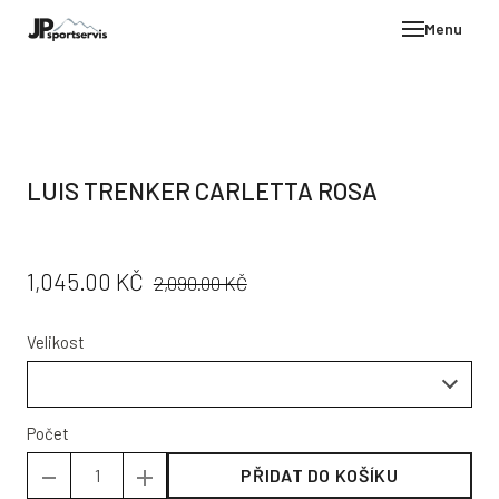
Menu
E-SH
OBLE
HELM
LUIS TRENKER CARLETTA ROSA
VYBA
DÁR
PŮVODNÍ
CENA:
1,045.00 KČ
STÖC
2,090.00 KČ
CENA:
PROD
Velikost
TEST
POD
KON
Počet
PŘIDAT DO KOŠÍKU