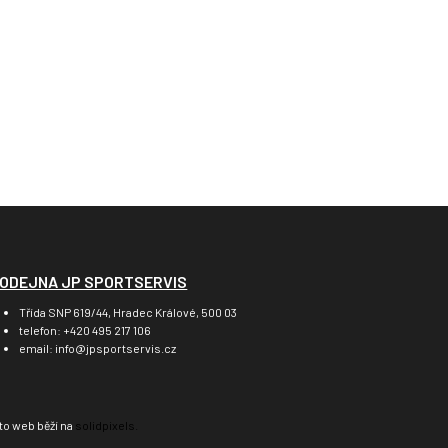
ODEJNA JP SPORTSERVIS
Třída SNP 619/44, Hradec Králové, 500 03
telefon: +420 495 217 106
email: info@jpsportservis.cz
to web běží na
solidpixels.