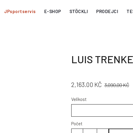
JPsportservis
E-SHOP
STÖCKLI
PRODEJCI
TE
LUIS TRENKE
CENA:
PŮVODNÍ
2,163.00 KČ
3,090.00 KČ
CENA:
Velikost
Počet