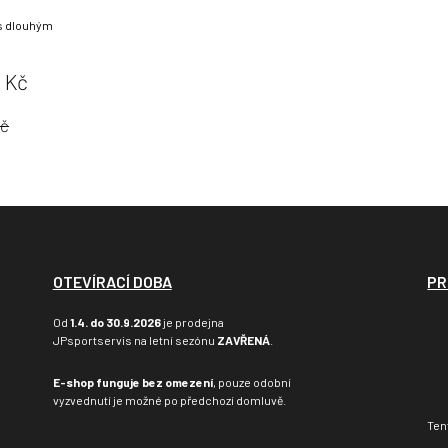
 s dlouhým
Původní
0 Kč
cena:
Kč
OTEVÍRACÍ DOBA
PR
Od
1.4. do 30.9.2026
je prodejna
JPsportservis na letní sezónu
ZAVŘENÁ
.
E-shop funguje bez omezení
, pouze odobní
vyzvednutí je možné po předchozí domluvě.
Ten