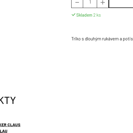
Skladem
2
ks
Triko s dlouhým rukávem a potis
KTY
KER CLAUS
BLAU