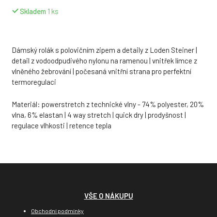
Skladem
1
ks
Dámský rolák s polovičním zipem a detaily z Loden Steiner |
detail z vodoodpudivého nylonu na ramenou | vnitřek límce z
vlněného žebrování | počesaná vnitřní strana pro perfektní
termoregulaci
Materiál: powerstretch z technické vlny - 74% polyester, 20%
vlna, 6% elastan | 4 way stretch | quick dry | prodyšnost |
regulace vlhkosti | retence tepla
VŠE O NÁKUPU
Obchodní podmínky