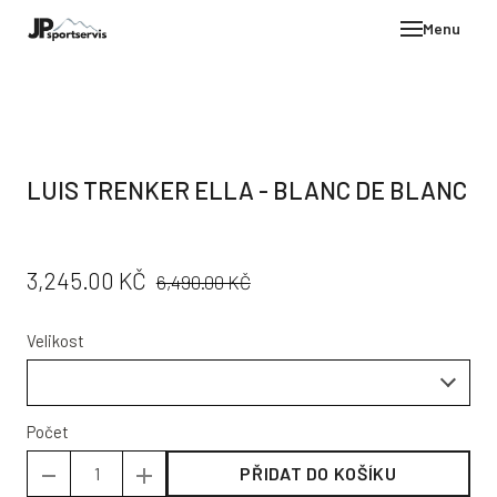
Menu
E-SH
OBLE
HELM
LUIS TRENKER ELLA - BLANC DE BLANC
VYBA
DÁR
PŮVODNÍ
CENA:
3,245.00 KČ
STÖC
6,490.00 KČ
CENA:
PROD
Velikost
TEST
POD
KON
Počet
PŘIDAT DO KOŠÍKU