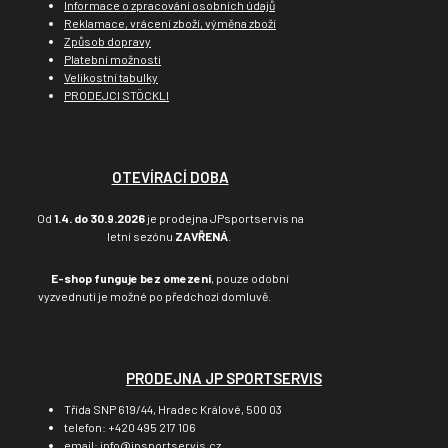
Informace o zpracování osobních údajů
Reklamace, vrácení zboží, výměna zboží
Způsob dopravy
Platební možnosti
Velikostní tabulky
PRODEJCI STÖCKLI
OTEVÍRACÍ DOBA
Od
1.4. do 30.9.2026
je prodejna JPsportservis na
letní sezónu
ZAVŘENÁ
.
E-shop funguje bez omezení
, pouze odobní
vyzvednutí je možné po předchozí domluvě.
PRODEJNA JP SPORTSERVIS
Třída SNP 619/44, Hradec Králové, 500 03
telefon: +420 495 217 106
email: info@jpsportservis.cz