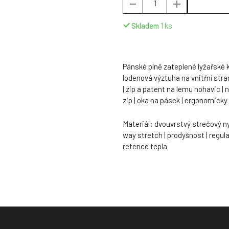
Skladem
1
ks
Pánské plně zateplené lyžařské kalh
lodenová výztuha na vnitřní str
| zip a patent na lemu nohavic |
zip | oka na pásek | ergonomicky
Materiál: dvouvrstvý strečový 
way stretch | prodyšnost | regula
retence tepla