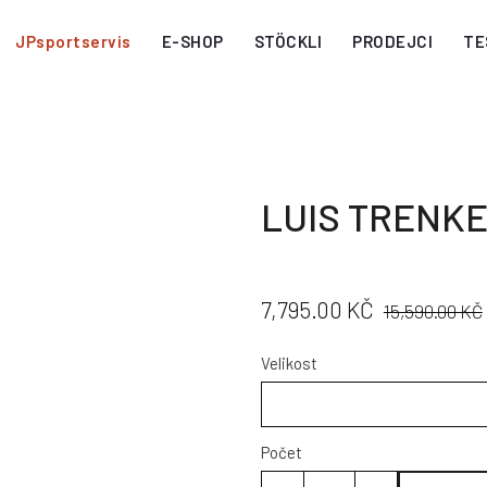
JPsportservis
E-SHOP
STÖCKLI
PRODEJCI
TE
LUIS TRENKE
CENA:
PŮVODNÍ
7,795.00 KČ
15,590.00 KČ
CENA:
Velikost
Počet