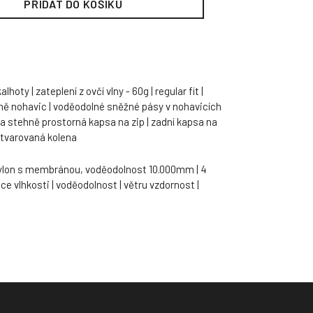
PŘIDAT DO KOŠÍKU
oty | zateplení z ovčí vlny - 60g | regular fit |
aně nohavic | voděodolné sněžné pásy v nohavicích
 na stehně prostorná kapsa na zip | zadní kapsa na
 tvarovaná kolena
nylon s membránou, voděodolnost 10.000mm | 4
ce vlhkosti | voděodolnost | větru vzdornost |