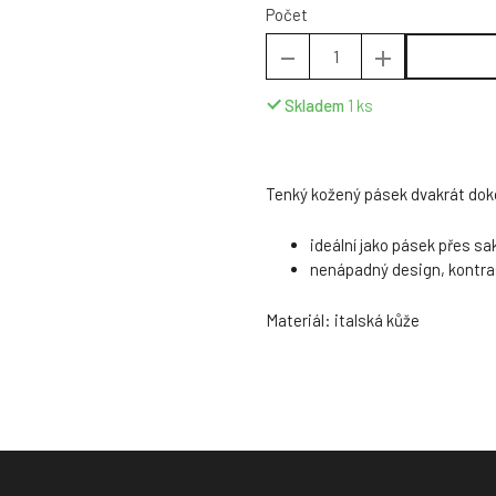
Počet
Skladem
1
ks
Tenký kožený pásek dvakrát dok
ideální jako pásek přes sa
nenápadný design, kontras
Materiál: italská kůže