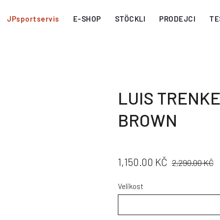
JPsportservis
E-SHOP
STÖCKLI
PRODEJCI
TE
LUIS TRENKE
BROWN
CENA:
PŮVODNÍ
1,150.00 KČ
2,290.00 KČ
CENA:
Velikost