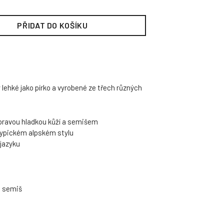
PŘIDAT DO KOŠÍKU
lehké jako pírko a vyrobené ze třech různých
 pravou hladkou kůží a semišem
typickém alpském stylu
jazyku
, semiš