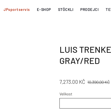
JPsportservis
E-SHOP
STÖCKLI
PRODEJCI
TE
LUIS TRENKE
GRAY/RED
CENA:
PŮVODNÍ
7,273.00 KČ
10,390.00 KČ
CENA:
Velikost