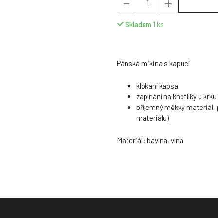
Skladem
1
ks
Pánská mikina s kapucí
klokaní kapsa
zapínání na knoflíky u krku
příjemný měkký materiál, 
materiálu)
Materiál: bavlna, vlna