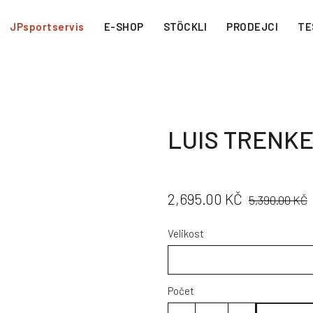
JPsportservis
E-SHOP
STÖCKLI
PRODEJCI
TE
LUIS TRENKE
CENA:
PŮVODNÍ
2,695.00 KČ
5,390.00 KČ
CENA:
Velikost
Počet