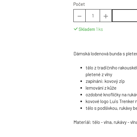
Počet
Skladem
1
ks
Dámská lodenová bunda s pleten
tělo z tradičního rakouské
pletené z vlny
zapínání: kovový zip
lemování z kůže
ozdobné knoflíčky na ruk
kovové logo Luis Trenker 
tělo s podšívkou, rukávy b
Materiál: tělo - vlna, rukávy - vl