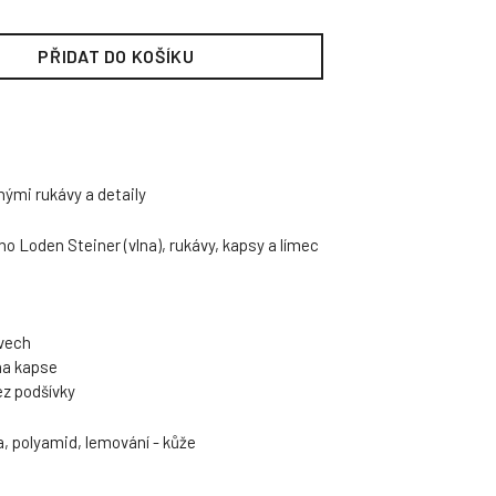
PŘIDAT DO KOŠÍKU
ými rukávy a detaily
ho Loden Steiner (vlna), rukávy, kapsy a límec
ávech
na kapse
ez podšívky
na, polyamid, lemování - kůže