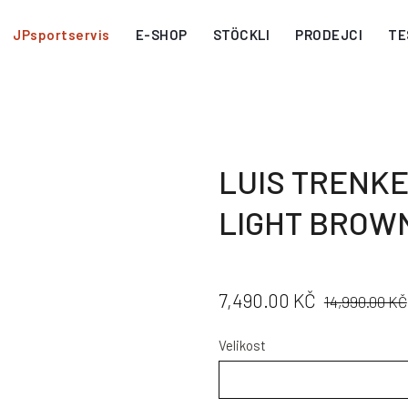
JPsportservis
E-SHOP
STÖCKLI
PRODEJCI
TE
LUIS TRENKE
LIGHT BROW
CENA:
PŮVODNÍ
7,490.00 KČ
14,990.00 KČ
CENA:
Velikost