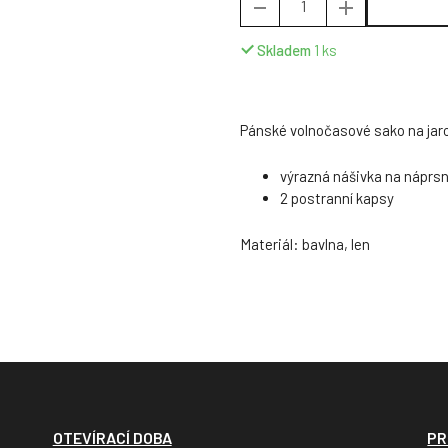
Skladem
1
ks
Pánské volnočasové sako na jar
výrazná nášivka na náprsn
2 postranní kapsy
Materiál: bavlna, len
OTEVÍRACÍ DOBA
PR