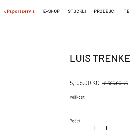
JPsportservis
E-SHOP
STÖCKLI
PRODEJCI
TE
LUIS TRENKE
CENA:
PŮVODNÍ
5,195.00 KČ
10,390.00 KČ
CENA:
Velikost
Počet