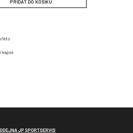
PŘIDAT DO KOŠÍKU
o/léto
í kapse
ODEJNA JP SPORTSERVIS