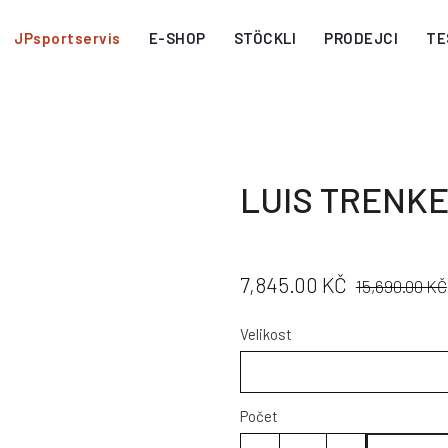
JPsportservis
E-SHOP
STÖCKLI
PRODEJCI
TE
LUIS TRENKE
CENA:
PŮVODNÍ
7,845.00 KČ
15,690.00 KČ
CENA:
Velikost
Počet