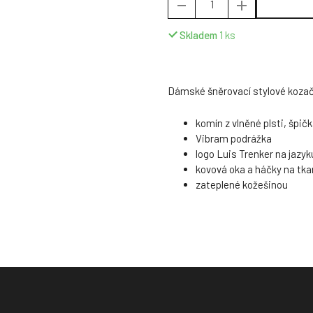
Skladem
1
ks
Dámské šněrovací stylové kozačk
komín z vlněné plsti, špičk
Vibram podrážka
logo Luis Trenker na jazyk
kovová oka a háčky na tka
zateplené kožešinou