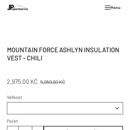
Menu
E-SH
OBLE
HELM
MOUNTAIN FORCE ASHLYN INSULATION
VYBA
VEST - CHILI
DÁR
STÖC
PŮVODNÍ
CENA:
2,975.00 KČ
5,950.00 KČ
PROD
CENA:
TEST
Velikost
POD
KON
Počet