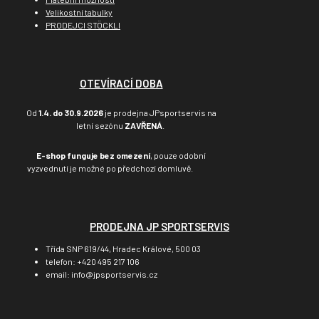
Velikostní tabulky
PRODEJCI STÖCKLI
OTEVÍRACÍ DOBA
Od
1.4. do 30.9.2026
je prodejna JPsportservis na
letní sezónu
ZAVŘENÁ
.
E-shop funguje bez omezení
, pouze odobní
vyzvednutí je možné po předchozí domluvě.
PRODEJNA JP SPORTSERVIS
Třída SNP 619/44, Hradec Králové, 500 03
telefon: +420 495 217 106
email: info@jpsportservis.cz