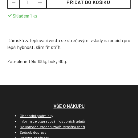
PŘIDAT DO KOŠÍKU
Skladem
1
ks
Dámská zateplovací vesta se strečovými vklady na bocích pro
lepší hybnost, slim fit střih.
Zateplení: tělo 100g, boky 60g.
VŠE O NÁKUPU
Obchodní podmínky
Informace o zpracování osobních údajů
Reklamace, vrácení zboží, výměna zboží
Způsob dopravy
Platební možnosti