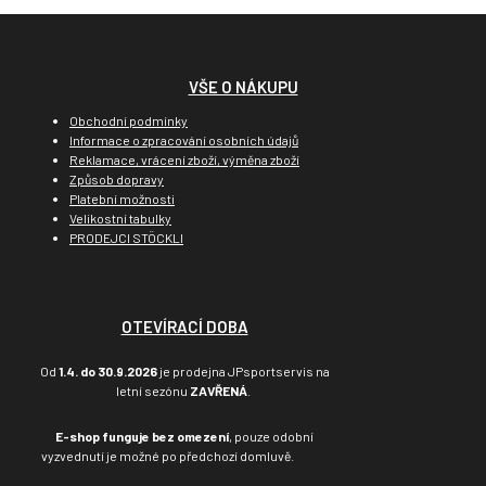
VŠE O NÁKUPU
Obchodní podmínky
Informace o zpracování osobních údajů
Reklamace, vrácení zboží, výměna zboží
Způsob dopravy
Platební možnosti
Velikostní tabulky
PRODEJCI STÖCKLI
OTEVÍRACÍ DOBA
Od
1.4. do 30.9.2026
je prodejna JPsportservis na
letní sezónu
ZAVŘENÁ
.
E-shop funguje bez omezení
, pouze odobní
vyzvednutí je možné po předchozí domluvě.