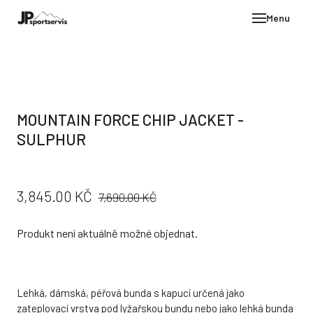
Menu
E-SH
OBLE
HELM
MOUNTAIN FORCE CHIP JACKET -
VYBA
SULPHUR
DÁR
STÖC
PŮVODNÍ
CENA:
3,845.00 KČ
7,690.00 KČ
PROD
CENA:
TEST
Produkt není aktuálně možné objednat.
POD
KON
Lehká, dámská, péřová bunda s kapucí určená jako
zateplovací vrstva pod lyžařskou bundu nebo jako lehká bunda