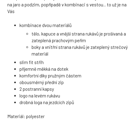
na jaro a podzim, popřípadě v kombinaci s vestou... to už je na
Vás
kombinace dvou materiálů
tělo, kapuce a vnější strana rukávů je prošívaná a
zateplená prachovým peřím
boky a vnitřní strana rukávů je zateplený strečový
materiál
slim fit střih
příjemně měkká na dotek
komfortní díky pružným částem
obousměrný přední zip
2 postranní kapsy
logo na levém rukávu
drobná loga na jezdcích zipů
Materiál: polyester