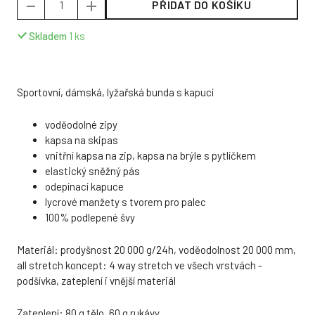
PŘIDAT DO KOŠÍKU
Skladem
1
ks
Sportovní, dámská, lyžařská bunda s kapucí
voděodolné zipy
kapsa na skipas
vnitřní kapsa na zip, kapsa na brýle s pytlíčkem
elastický sněžný pás
odepínací kapuce
lycrové manžety s tvorem pro palec
100% podlepené švy
Materiál: prodyšnost 20 000 g/24h, voděodolnost 20 000 mm,
all stretch koncept: 4 way stretch ve všech vrstvách -
podšívka, zateplení i vnější materiál
Zateplení: 80 g tělo, 60 g rukávy