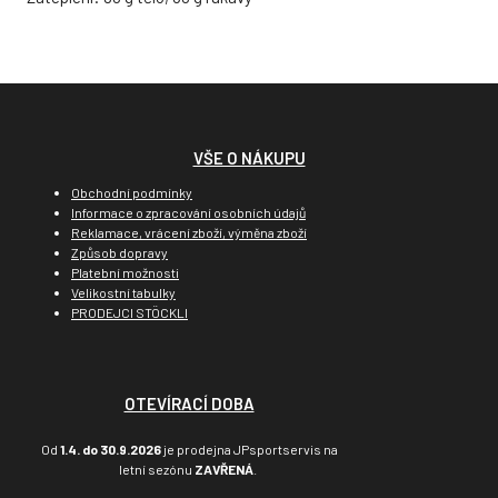
VŠE O NÁKUPU
Obchodní podmínky
Informace o zpracování osobních údajů
Reklamace, vrácení zboží, výměna zboží
Způsob dopravy
Platební možnosti
Velikostní tabulky
PRODEJCI STÖCKLI
OTEVÍRACÍ DOBA
Od
1.4. do 30.9.2026
je prodejna JPsportservis na
letní sezónu
ZAVŘENÁ
.