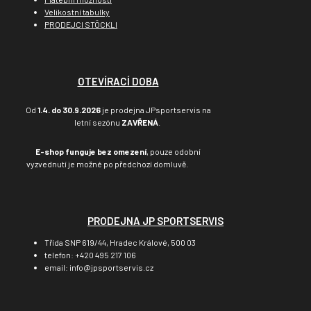
Velikostní tabulky
PRODEJCI STÖCKLI
OTEVÍRACÍ DOBA
Od
1.4. do 30.9.2026
je prodejna JPsportservis na
letní sezónu
ZAVŘENÁ
.
E-shop funguje bez omezení
, pouze odobní
vyzvednutí je možné po předchozí domluvě.
PRODEJNA JP SPORTSERVIS
Třída SNP 619/44, Hradec Králové, 500 03
telefon: +420 495 217 106
email: info@jpsportservis.cz