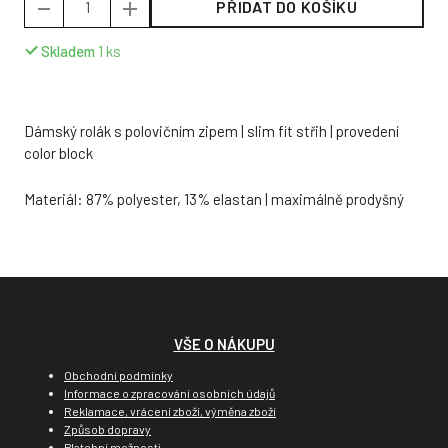
PŘIDAT DO KOŠÍKU
Skladem
1
ks
Dámský rolák s polovičním zipem | slim fit střih | provedení
color block
Materiál: 87% polyester, 13% elastan | maximálně prodyšný
VŠE O NÁKUPU
Obchodní podmínky
Informace o zpracování osobních údajů
Reklamace, vrácení zboží, výměna zboží
Způsob dopravy
Platební možnosti