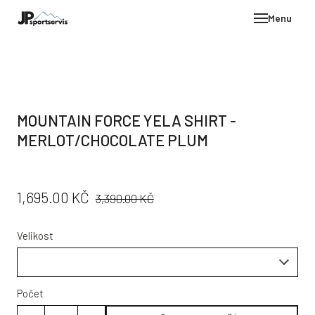
Menu
E-SH
OBLE
HELM
MOUNTAIN FORCE YELA SHIRT -
VYBA
MERLOT/CHOCOLATE PLUM
DÁR
STÖC
PŮVODNÍ
CENA:
1,695.00 KČ
3,390.00 KČ
PROD
CENA:
TEST
Velikost
POD
KON
Počet