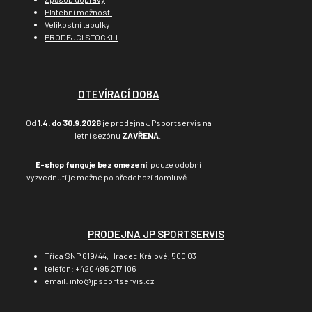
Platební možnosti
Velikostní tabulky
PRODEJCI STÖCKLI
OTEVÍRACÍ DOBA
Od
1.4. do 30.9.2026
je prodejna JPsportservis na
letní sezónu
ZAVŘENÁ
.
E-shop funguje bez omezení
, pouze odobní
vyzvednutí je možné po předchozí domluvě.
PRODEJNA JP SPORTSERVIS
Třída SNP 619/44, Hradec Králové, 500 03
telefon: +420 495 217 106
email: info@jpsportservis.cz