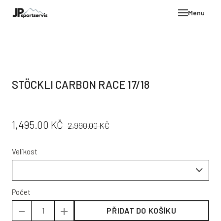
Menu
E-SH
OBLE
HELM
STÖCKLI CARBON RACE 17/18
VYBA
DÁR
PŮVODNÍ
CENA:
1,495.00 KČ
STÖC
2,990.00 KČ
CENA:
PROD
Velikost
TEST
POD
KON
Počet
PŘIDAT DO KOŠÍKU