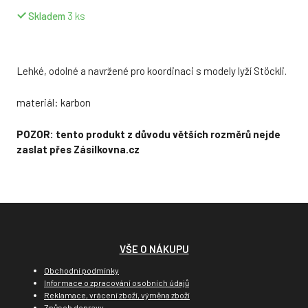
Skladem
3
ks
Lehké, odolné a navržené pro koordinaci s modely lyží Stöckli.
materiál: karbon
POZOR: tento produkt z důvodu větších rozměrů nejde
zaslat přes Zásilkovna.cz
VŠE O NÁKUPU
Obchodní podmínky
Informace o zpracování osobních údajů
Reklamace, vrácení zboží, výměna zboží
Způsob dopravy