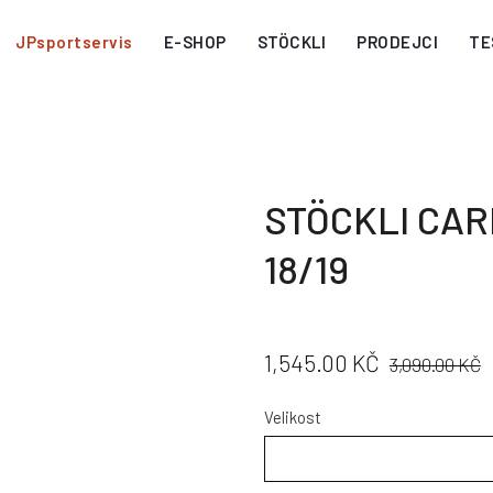
JPsportservis
E-SHOP
STÖCKLI
PRODEJCI
TE
STÖCKLI CA
18/19
CENA:
PŮVODNÍ
1,545.00 KČ
3,090.00 KČ
CENA:
Velikost