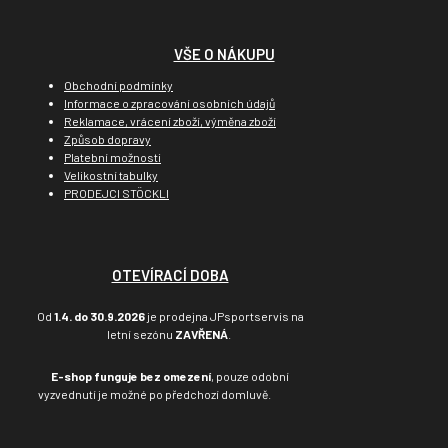
VŠE O NÁKUPU
Obchodní podmínky
Informace o zpracování osobních údajů
Reklamace, vrácení zboží, výměna zboží
Způsob dopravy
Platební možnosti
Velikostní tabulky
PRODEJCI STÖCKLI
OTEVÍRACÍ DOBA
Od
1.4. do 30.9.2026
je prodejna JPsportservis na
letní sezónu
ZAVŘENÁ
.
E-shop funguje bez omezení
, pouze odobní
vyzvednutí je možné po předchozí domluvě.