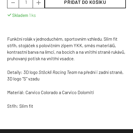
PŘIDAT DO KOŠÍKU
Skladem
1
ks
Funkční rolák v jednoduchém, sportovním vzhledu. Slim fit
střih, stojáček s polovičním zipem YKK, směs materiálů,
kontrastní barva na límci, na bocích a na vnitřní straně rukávů,
pruhovaný potisk na vnitřní vsadce.
Detaily: 3D logo
Stöckli
Racing Team
na přední i zadní straně,
3D logo "S" vzadu
Materiál: Carvico Colorado a Carvico Dolomiti
Střih: Slim fit