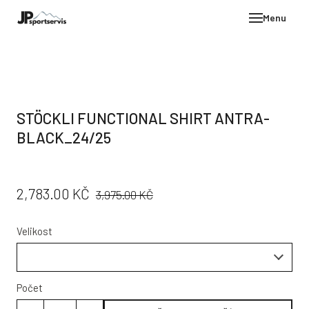
Menu
E-SH
OBLE
HELM
STÖCKLI FUNCTIONAL SHIRT ANTRA-
VYBA
BLACK_24/25
DÁR
STÖC
PŮVODNÍ
CENA:
2,783.00 KČ
3,975.00 KČ
PROD
CENA:
TEST
Velikost
POD
KON
Počet