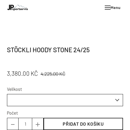
Menu
E-SH
OBLE
HELM
STÖCKLI HOODY STONE 24/25
VYBA
DÁR
PŮVODNÍ
CENA:
3,380.00 KČ
STÖC
4,225.00 KČ
CENA:
PROD
Velikost
TEST
POD
KON
Počet
PŘIDAT DO KOŠÍKU