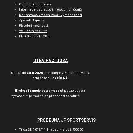
Obchodní podmínky
Informace o zpracování osobních údajů
Reklamace, vrácení zboží, výměna zboží
Způsob dopravy
Platební možnosti
Velikostní tabulky
PRODEJCI STÖCKLI
OTEVÍRACÍ DOBA
Od
1.4. do 30.9.2026
je prodejna JPsportservis na
letní sezónu
ZAVŘENÁ
.
E-shop funguje bez omezení
, pouze odobní
vyzvednutí je možné po předchozí domluvě.
PRODEJNA JP SPORTSERVIS
Třída SNP 619/44, Hradec Králové, 500 03