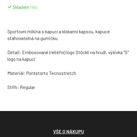
Skladem
1
ks
Sportovní mikina s kapucí a klokanní kapsou, kapuce
stahovatelná na gumičku.
Detail: Embosované (reliéfní) logo Stöckli na hrudi, výšivka "S"
logo na kapuci
Materiál: Pontetorto Tecnostretch
Střih: Regular
VŠE O NÁKUPU