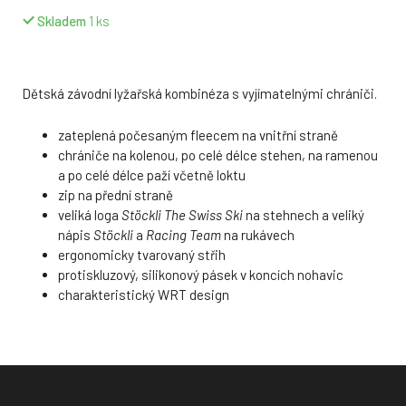
Skladem
1
ks
Dětská závodní lyžařská kombinéza s vyjímatelnými chrániči.
zateplená počesaným fleecem na vnitřní straně
chrániče na kolenou, po celé délce stehen, na ramenou
a po celé délce paží včetně loktu
zip na přední straně
veliká loga
Stöckli The Swiss Ski
na stehnech a veliký
nápis
Stöckli
a
Racing Team
na rukávech
ergonomicky tvarovaný střih
protiskluzový, silikonový pásek v koncích nohavic
charakteristický WRT design