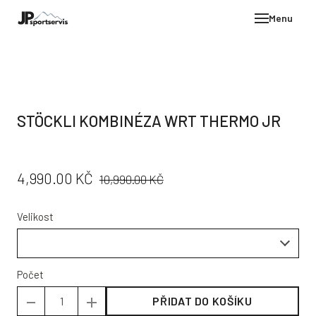
Menu
E-SH
OBLE
HELM
STÖCKLI KOMBINÉZA WRT THERMO JR
VYBA
DÁR
PŮVODNÍ
CENA:
4,990.00 KČ
STÖC
10,990.00 KČ
CENA:
PROD
Velikost
TEST
POD
KON
Počet
PŘIDAT DO KOŠÍKU