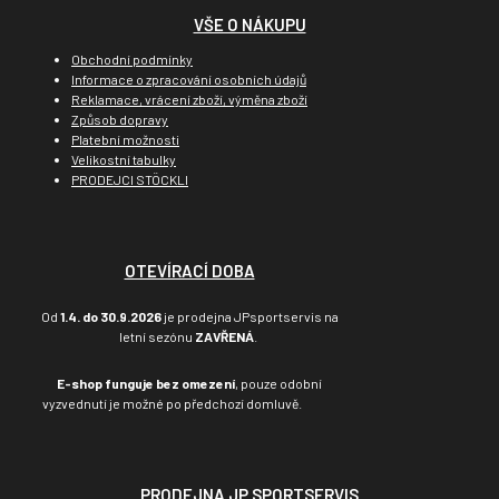
VŠE O NÁKUPU
Obchodní podmínky
Informace o zpracování osobních údajů
Reklamace, vrácení zboží, výměna zboží
Způsob dopravy
Platební možnosti
Velikostní tabulky
PRODEJCI STÖCKLI
OTEVÍRACÍ DOBA
Od
1.4. do 30.9.2026
je prodejna JPsportservis na
letní sezónu
ZAVŘENÁ
.
E-shop funguje bez omezení
, pouze odobní
vyzvednutí je možné po předchozí domluvě.
PRODEJNA JP SPORTSERVIS