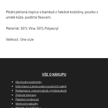
Módní pletená čepice s bambulí z falešné kožešiny, poutko z
umělé kůže, podšitá fleecem.
Materiál: 50% Vlna, 50% Polyacryl
Velikost: One size
VŠE O NÁKUPU
Obchodní podmínky
Informace o zpracování osobních údajů
Reklamace, vrácení zboží, výměna zboží
Způsob dopravy
Platební možnosti
Velikostní tabulky
PRODEJCI STÖCKLI