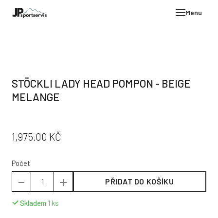
Menu
E-SH
OBLE
HELM
STÖCKLI LADY HEAD POMPON - BEIGE
VYBA
MELANGE
DÁR
STÖC
PŮVODNÍ
CENA:
1,975.00 KČ
PROD
CENA:
TEST
Počet
POD
PŘIDAT DO KOŠÍKU
KON
Skladem
1
ks