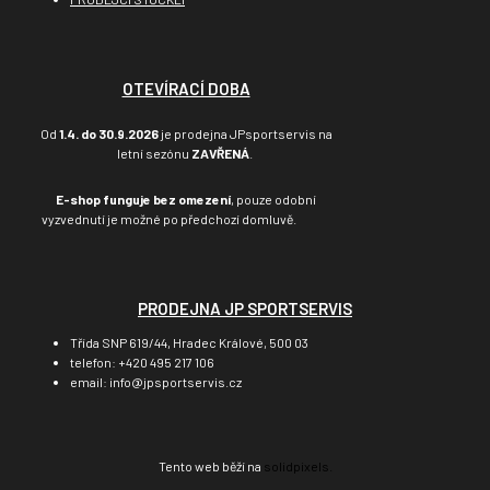
OTEVÍRACÍ DOBA
Od
1.4. do 30.9.2026
je prodejna JPsportservis na
letní sezónu
ZAVŘENÁ
.
E-shop funguje bez omezení
, pouze odobní
vyzvednutí je možné po předchozí domluvě.
PRODEJNA JP SPORTSERVIS
Třída SNP 619/44, Hradec Králové, 500 03
telefon: +420 495 217 106
email: info@jpsportservis.cz
Tento web běží na
solidpixels.