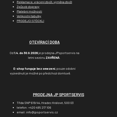
Reklamace, vrácení zboží, výměna zboží
Způsob dopravy
Platební možnosti
Velikostní tabulky
PRODEJCI STÖCKLI
OTEVÍRACÍ DOBA
Od
1.4. do 30.9.2026
je prodejna JPsportservis na
letní sezónu
ZAVŘENÁ
.
E-shop funguje bez omezení
, pouze odobní
vyzvednutí je možné po předchozí domluvě.
PRODEJNA JP SPORTSERVIS
Třída SNP 619/44, Hradec Králové, 500 03
telefon: +420 495 217 106
email: info@jpsportservis.cz