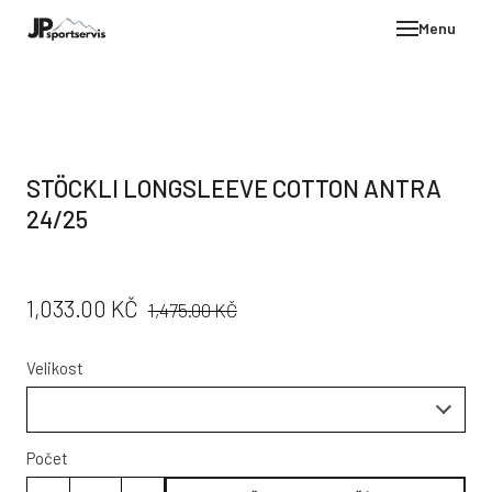
Menu
E-SH
OBLE
HELM
STÖCKLI LONGSLEEVE COTTON ANTRA
VYBA
24/25
DÁR
STÖC
PŮVODNÍ
CENA:
1,033.00 KČ
1,475.00 KČ
PROD
CENA:
TEST
Velikost
POD
KON
Počet