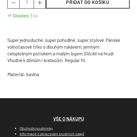
PŘIDAT DO KOŠÍKU
Skladem
3
ks
Super jednoduché, super pohodlné, super stylové. Pánské
volnočasové triko s dlouhým rukávem, jemným
celoplošným potiskem a malým
logem Stöckli
na hrudi.
Vhodné k džínům i kraťasům. Regular fit.
Materiál: bavlna
VŠE O NÁKUPU
Obchodní podmínky
Informace o zpracování osobních údajů