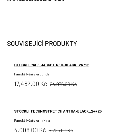
SOUVISEJÍCÍ PRODUKTY
STÖCKLI RACE JACKET RED-BLACK_24/25
Pánská lyžařská bunda
Původní
Cena:
17,482.00 Kč
24,975.00 Kč
cena:
STÖCKLI TECHNOSTRETCH ANTRA-BLACK_24/25
Pánská lyžařská mikina
Původní
Cena:
4,008.00 Kč
5,725.00 Kč