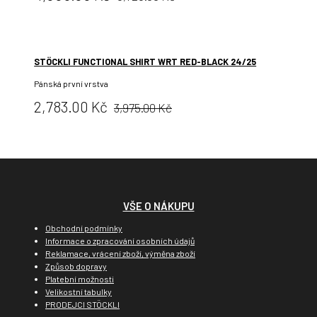
cena:
STÖCKLI FUNCTIONAL SHIRT WRT RED-BLACK 24/25
Pánská první vrstva
Původní
Cena:
2,783.00 Kč
3,975.00 Kč
cena:
VŠE O NÁKUPU
Obchodní podmínky
Informace o zpracování osobních údajů
Reklamace, vrácení zboží, výměna zboží
Způsob dopravy
Platební možnosti
Velikostní tabulky
PRODEJCI STÖCKLI