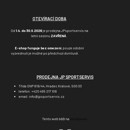
OTEVÍRACÍ DOBA
Od
1.4. do 30.9.2026
je prodejna JPsportservis na
letní sezónu
ZAVŘENÁ
.
E-shop funguje bez omezení
, pouze odobní
vyzvednutí je možné po předchozí domluvě.
PRODEJNA JP SPORTSERVIS
Třída SNP 619/44, Hradec Králové, 500 03
telefon: +420 495 217 106
email: info@jpsportservis.cz
Tento web běží na
solidpixels.