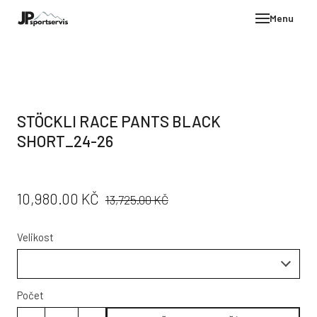
Menu
E-SH
OBLE
HELM
STÖCKLI RACE PANTS BLACK
VYBA
SHORT_24-26
DÁR
STÖC
PŮVODNÍ
CENA:
10,980.00 KČ
13,725.00 KČ
PROD
CENA:
TEST
Velikost
POD
KON
Počet