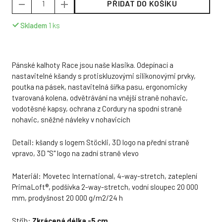
PŘIDAT DO KOŠÍKU
Skladem
1
ks
Pánské kalhoty Race jsou naše klasika. Odepínací a
nastavitelné kšandy s protiskluzovými silikonovými prvky,
poutka na pásek, nastavitelná šířka pasu, ergonomicky
tvarovaná kolena, odvětrávání na vnější straně nohavic,
vodotěsné kapsy, ochrana z Cordury na spodní straně
nohavic, sněžné návleky v nohavicích
Detail: kšandy s logem Stöckli, 3D logo na přední straně
vpravo, 3D "S" logo na zadní straně vlevo
Materiál: Movetec International, 4-way-stretch, zateplení
PrimaLoft®, podšívka 2-way-stretch, vodní sloupec 20 000
mm, prodyšnost 20 000 g/m2/24 h
Střih:
Zkrácená délka -5 cm