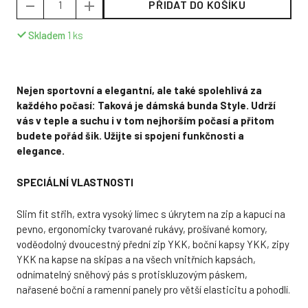
PŘIDAT DO KOŠÍKU
Skladem
1
ks
Nejen sportovní a elegantní, ale také spolehlivá za
každého počasí: Taková je dámská bunda Style. Udrží
vás v teple a suchu i v tom nejhorším počasí a přitom
budete pořád šik. Užijte si spojení funkčnosti a
elegance.
SPECIÁLNÍ VLASTNOSTI
Slim fit střih, extra vysoký límec s úkrytem na zip a kapucí na
pevno, ergonomicky tvarované rukávy, prošívané komory,
voděodolný dvoucestný přední zip YKK, boční kapsy YKK, zipy
YKK na kapse na skipas a na všech vnitřních kapsách,
odnímatelný sněhový pás s protiskluzovým páskem,
nařasené boční a ramenní panely pro větší elasticitu a pohodlí.