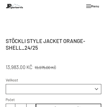
Menu
E-SH
OBLE
HELM
STÖCKLI STYLE JACKET ORANGE-
VYBA
SHELL_24/25
DÁR
STÖC
PŮVODNÍ
CENA:
13,983.00 KČ
19,975.00 KČ
PROD
CENA:
TEST
Velikost
POD
KON
Počet