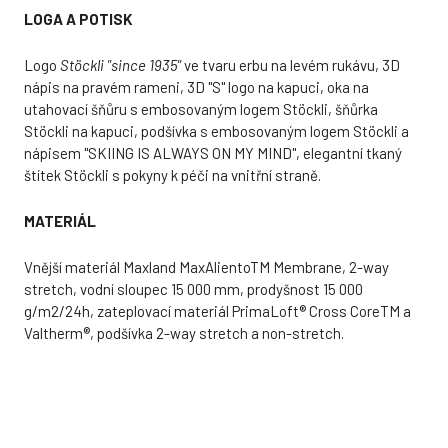
LOGA A POTISK
Logo
Stöckli
"since 1935"
ve tvaru erbu na levém rukávu, 3D
nápis na pravém rameni, 3D "S" logo na kapuci, oka na
utahovací šňůru s embosovaným logem Stöckli, šňůrka
Stöckli na kapuci, podšívka s embosovaným logem Stöckli a
nápisem "SKIING IS ALWAYS ON MY MIND", elegantní tkaný
štítek Stöckli s pokyny k péči na vnitřní straně.
MATERIÁL
Vnější materiál Maxland MaxAlientoTM Membrane, 2-way
stretch, vodní sloupec 15 000 mm, prodyšnost 15 000
g/m2/24h, zateplovací materiál PrimaLoft® Cross CoreTM a
Valtherm®, podšívka 2-way stretch a non-stretch.