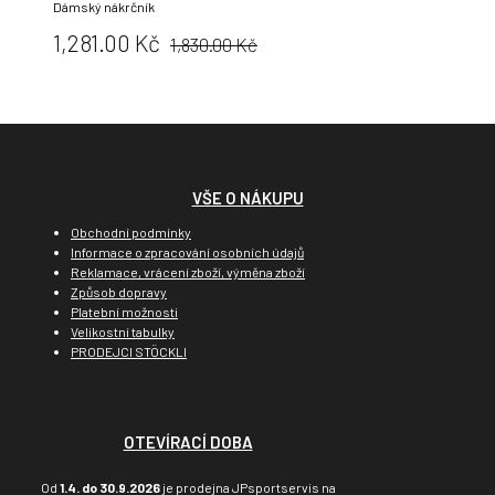
Dámský nákrčník
Původní
Cena:
1,281.00 Kč
1,830.00 Kč
cena:
VŠE O NÁKUPU
Obchodní podmínky
Informace o zpracování osobních údajů
Reklamace, vrácení zboží, výměna zboží
Způsob dopravy
Platební možnosti
Velikostní tabulky
PRODEJCI STÖCKLI
OTEVÍRACÍ DOBA
Od
1.4. do 30.9.2026
je prodejna JPsportservis na