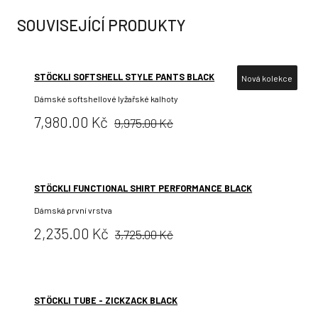
SOUVISEJÍCÍ PRODUKTY
STÖCKLI SOFTSHELL STYLE PANTS BLACK
Nová kolekce
Dámské softshellové lyžařské kalhoty
Původní
Cena:
7,980.00 Kč
9,975.00 Kč
cena:
STÖCKLI FUNCTIONAL SHIRT PERFORMANCE BLACK
Dámská první vrstva
Původní
Cena:
2,235.00 Kč
3,725.00 Kč
cena:
STÖCKLI TUBE - ZICKZACK BLACK