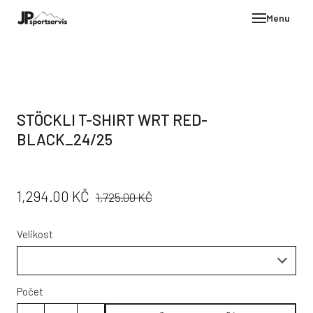
Menu
E-SH
OBLE
HELM
STÖCKLI T-SHIRT WRT RED-
VYBA
BLACK_24/25
DÁR
STÖC
PŮVODNÍ
CENA:
1,294.00 KČ
1,725.00 KČ
PROD
CENA:
TEST
Velikost
POD
KON
Počet