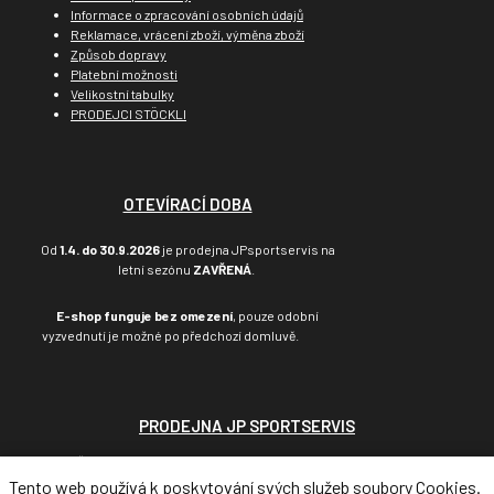
Informace o zpracování osobních údajů
Reklamace, vrácení zboží, výměna zboží
Způsob dopravy
Platební možnosti
Velikostní tabulky
PRODEJCI STÖCKLI
OTEVÍRACÍ DOBA
Od
1.4. do 30.9.2026
je prodejna JPsportservis na
letní sezónu
ZAVŘENÁ
.
E-shop funguje bez omezení
, pouze odobní
vyzvednutí je možné po předchozí domluvě.
PRODEJNA JP SPORTSERVIS
Třída SNP 619/44, Hradec Králové, 500 03
telefon: +420 495 217 106
Tento web používá k poskytování svých služeb soubory Cookies.