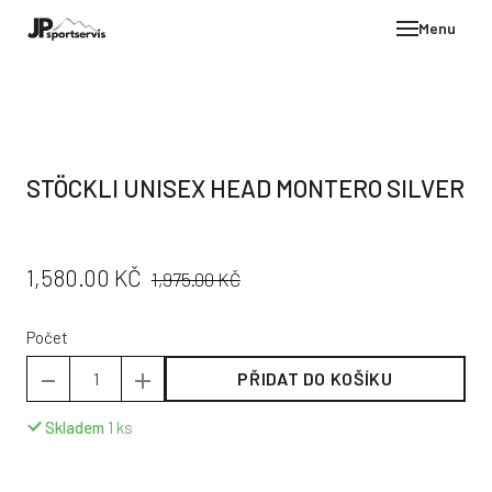
Menu
E-SH
OBLE
HELM
STÖCKLI UNISEX HEAD MONTERO SILVER
VYBA
DÁR
PŮVODNÍ
CENA:
1,580.00 KČ
STÖC
1,975.00 KČ
CENA:
PROD
Počet
TEST
PŘIDAT DO KOŠÍKU
POD
KON
Skladem
1
ks