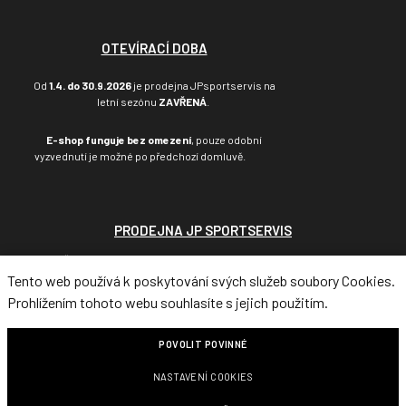
OTEVÍRACÍ DOBA
Od
1.4. do 30.9.2026
je prodejna JPsportservis na
letní sezónu
ZAVŘENÁ
.
E-shop funguje bez omezení
, pouze odobní
vyzvednutí je možné po předchozí domluvě.
PRODEJNA JP SPORTSERVIS
Třída SNP 619/44, Hradec Králové, 500 03
telefon: +420 495 217 106
Tento web používá k poskytování svých služeb soubory Cookies.
email: info@jpsportservis.cz
Prohlížením tohoto webu souhlasíte s jejich použitím.
POVOLIT POVINNÉ
Tento web běží na
solidpixels.
NASTAVENÍ COOKIES