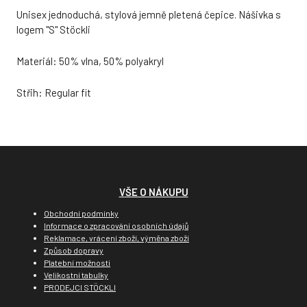
Unisex jednoduchá, stylová jemně pletená čepice. Nášivka s
logem "S" Stöckli
Materiál: 50% vlna, 50% polyakryl
Střih: Regular fit
VŠE O NÁKUPU
Obchodní podmínky
Informace o zpracování osobních údajů
Reklamace, vrácení zboží, výměna zboží
Způsob dopravy
Platební možnosti
Velikostní tabulky
PRODEJCI STÖCKLI