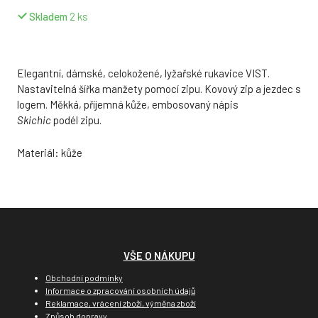
Skladem
2
ks
Elegantní, dámské, celokožené, lyžařské rukavice VIST.
Nastavitelná šířka manžety pomocí zipu. Kovový zip a jezdec s
logem. Měkká, příjemná kůže, embosovaný nápis
Skichic
podél zipu.
Materiál: kůže
VŠE O NÁKUPU
Obchodní podmínky
Informace o zpracování osobních údajů
Reklamace, vrácení zboží, výměna zboží
Způsob dopravy