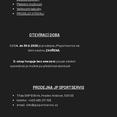
Platební možnosti
Velikostní tabulky
PRODEJCI STÖCKLI
OTEVÍRACÍ DOBA
Od
1.4. do 30.9.2026
je prodejna JPsportservis na
letní sezónu
ZAVŘENÁ
.
E-shop funguje bez omezení
, pouze odobní
vyzvednutí je možné po předchozí domluvě.
PRODEJNA JP SPORTSERVIS
Třída SNP 619/44, Hradec Králové, 500 03
telefon: +420 495 217 106
email: info@jpsportservis.cz