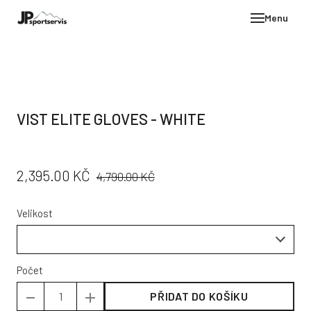
Menu
E-SH
OBLE
HELM
VIST ELITE GLOVES - WHITE
VYBA
DÁR
PŮVODNÍ
CENA:
2,395.00 KČ
STÖC
4,790.00 KČ
CENA:
PROD
Velikost
TEST
POD
KON
Počet
PŘIDAT DO KOŠÍKU