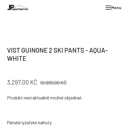
Menu
E-SH
OBLE
HELM
VIST GUINONE 2 SKI PANTS - AQUA-
VYBA
WHITE
DÁR
STÖC
PŮVODNÍ
CENA:
3,297.00 KČ
10,990.00 KČ
PROD
CENA:
TEST
Produkt není aktuálně možné objednat.
POD
KON
Pánské lyžařské kalhoty