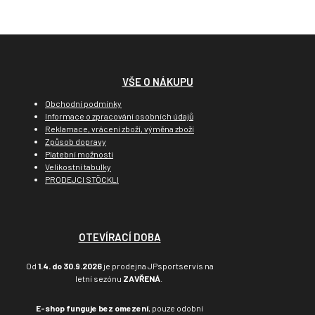
VŠE O NÁKUPU
Obchodní podmínky
Informace o zpracování osobních údajů
Reklamace, vrácení zboží, výměna zboží
Způsob dopravy
Platební možnosti
Velikostní tabulky
PRODEJCI STÖCKLI
OTEVÍRACÍ DOBA
Od
1.4. do 30.9.2026
je prodejna JPsportservis na
letní sezónu
ZAVŘENÁ
.
E-shop funguje bez omezení
, pouze odobní