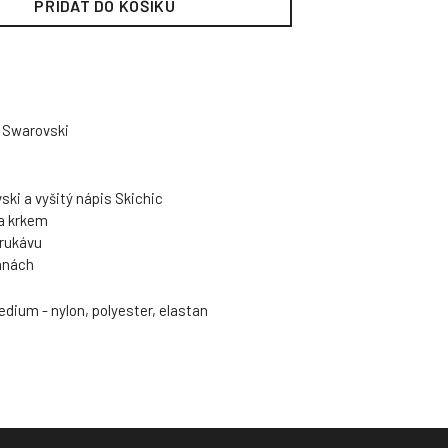
PŘIDAT DO KOŠÍKU
y Swarovski
ski a vyšitý nápis Skichic
za krkem
 rukávu
ranách
dium - nylon, polyester, elastan