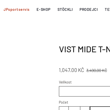
JPsportservis
E-SHOP
STÖCKLI
PRODEJCI
TE
VIST MIDE T-
CENA:
PŮVODNÍ
1,047.00 KČ
3,490.00 KČ
CENA:
Velikost
Počet