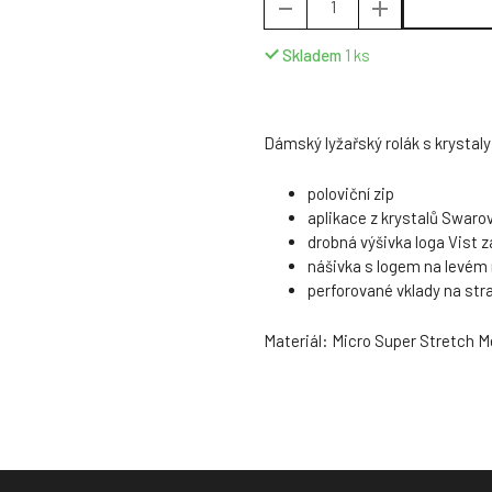
Skladem
1
ks
Dámský lyžařský rolák s krystal
poloviční zip
aplikace z krystalů Swarov
drobná výšivka loga Vist 
nášivka s logem na levém
perforované vklady na st
Materiál: Micro Super Stretch Me