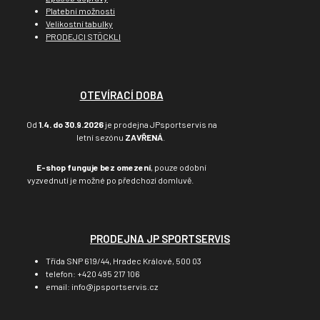
Platební možnosti
Velikostní tabulky
PRODEJCI STÖCKLI
OTEVÍRACÍ DOBA
Od
1.4. do 30.9.2026
je prodejna JPsportservis na
letní sezónu
ZAVŘENÁ
.
E-shop funguje bez omezení
, pouze odobní
vyzvednutí je možné po předchozí domluvě.
PRODEJNA JP SPORTSERVIS
Třída SNP 619/44, Hradec Králové, 500 03
telefon: +420 495 217 106
email: info@jpsportservis.cz