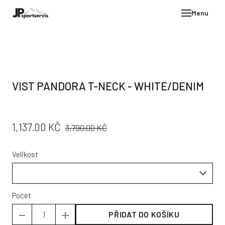
Menu
E-SH
OBLE
HELM
VIST PANDORA T-NECK - WHITE/DENIM
VYBA
DÁR
PŮVODNÍ
CENA:
1,137.00 KČ
STÖC
3,790.00 KČ
CENA:
PROD
Velikost
TEST
POD
KON
Počet
PŘIDAT DO KOŠÍKU