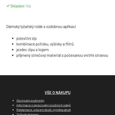
Skladem
1
ks
Dámský lyžařský rolák s ozdobnou aplikací
poloviční zip
kombinace potisku, výšivky a flitrů
jezdec zipu s logem
příjmený strečový materiál s počesanou vnitřní stranou
VŠE O NÁKUPU
Obchodní podmínky
Informace o zpracování osobních údajů
Reklamace, vrácení zboží, výměna zboží
Způsob dopravy