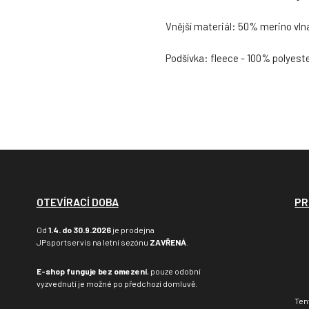
Vnější materiál: 50% merino vln
Podšívka: fleece - 100% polyest
OTEVÍRACÍ DOBA
PR
Od
1.4. do 30.9.2026
je prodejna
JPsportservis na letní sezónu
ZAVŘENÁ
.
E-shop funguje bez omezení
, pouze odobní
vyzvednutí je možné po předchozí domluvě.
Ten