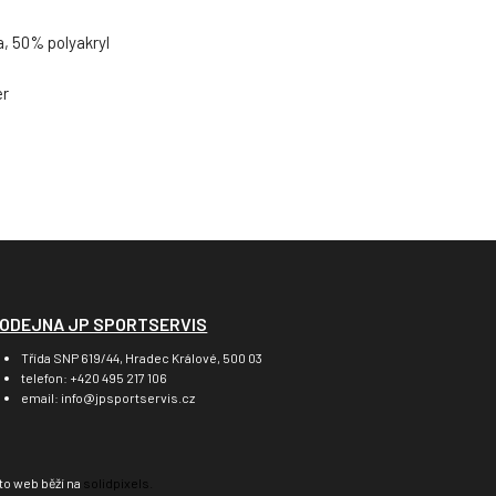
a, 50% polyakryl
er
ODEJNA JP SPORTSERVIS
Třída SNP 619/44, Hradec Králové, 500 03
telefon: +420 495 217 106
email: info@jpsportservis.cz
to web běží na
solidpixels.