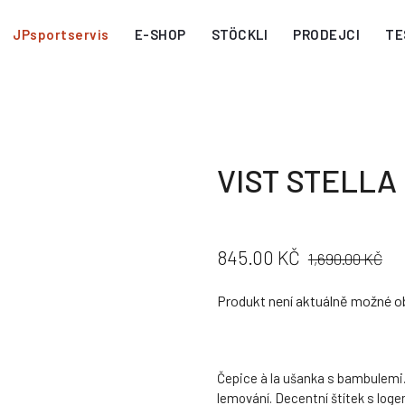
JPsportservis
E-SHOP
STÖCKLI
PRODEJCI
TE
VIST STELLA
CENA:
PŮVODNÍ
845.00 KČ
1,690.00 KČ
CENA:
Produkt není aktuálně možné o
Čepice à la ušanka s bambulemi
lemování. Decentní štítek s loge