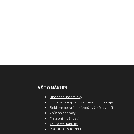
VŠE O NÁKUPU
Obchodní podmínky
Informace o zpracování osobních údajů
Reklamace, vrácení zboží, výměna zboží
Způsob dopravy
Platební možnosti
Velikostní tabulky
PRODEJCI STÖCKLI