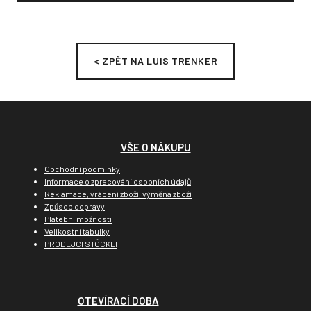
< ZPĚT NA LUIS TRENKER
VŠE O NÁKUPU
Obchodní podmínky
Informace o zpracování osobních údajů
Reklamace, vrácení zboží, výměna zboží
Způsob dopravy
Platební možnosti
Velikostní tabulky
PRODEJCI STÖCKLI
OTEVÍRACÍ DOBA