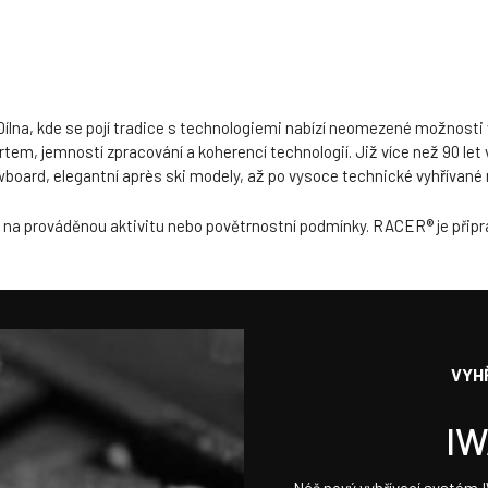
ílna, kde se pojí tradice s technologiemi nabízí neomezené možnosti 
, jemností zpracování a koherencí technologií. Již více než 90 let vyv
wboard, elegantní après ski modely, až po vysoce technické vyhřívané
ě na prováděnou aktivitu nebo povětrnostní podmínky. RACER® je připrav
VYH
IW