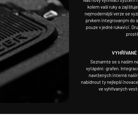
Náš nový vyhřívací systém I
kolem vaší ruky a zajišťu
nejmodernější verze se vy
prvkem integrovaným do sta
pouze v jedné rukavici. Dru
prost
VYHŘÍVANÉ
Seznamte se s naším ne
vytápění: grafen. Integr
navržených interně naš
nabídnout ty nejlepší inovace
ve vyhřívaných vest