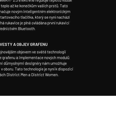
WARM® 2.3 efektivně reguluje teplotu všude
je teplo až ke konečkům vašich prstů. Tato
značuje novým inteligentním elektronickým
rtovacího tlačítka, který se nyní nachází
há rukavice je plně ovládána první rukavicí
řednictvím Bluetooth.
 VESTY A OBJEV GRAFENU
jnovějším objevem ve světě technologií
ace grafenu a implementace nových modulů
imi důmyslnými designéry nám umožňuje
 v oboru. Tato technologie je nyní k dispozici
ách District Men a District Women.