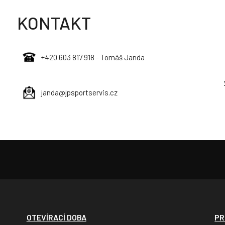
KONTAKT
+420 603 817 918 - Tomáš Janda
janda@jpsportservis.cz
OTEVÍRACÍ DOBA
PR